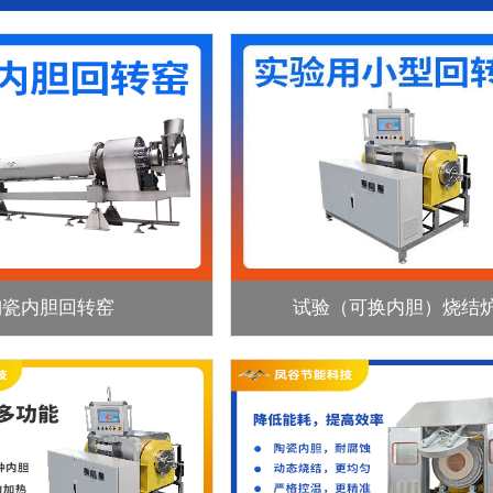
陶瓷内胆回转窑
试验（可换内胆）烧结