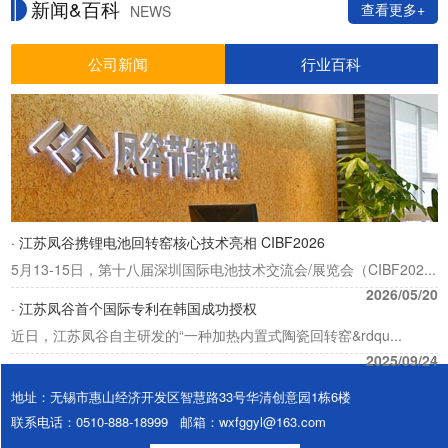
新闻&百科
查看更多+
NEWS
公司新闻
行业百科
· 江苏凤谷携锂电池回转窑核心技术亮相 CIBF2026
5月13-15日，第十八届深圳国际电池技术交流会/展览会（CIBF202...
2026/05/20
· 江苏凤谷首个国际专利在韩国成功授权
近日，江苏凤谷自主研发的“一种加热内置式陶瓷回转窑&rdqu...
2025/09/24
地址：无锡市惠山经济开发区智慧路33号华清创意园1栋6楼
联系电话：0510-888-18999 邮箱：wxfggyl@163.com