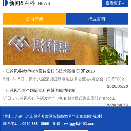
新闻&百科
查看更多+
NEWS
公司新闻
行业百科
· 江苏凤谷携锂电池回转窑核心技术亮相 CIBF2026
5月13-15日，第十八届深圳国际电池技术交流会/展览会（CIBF202...
2026/05/20
· 江苏凤谷首个国际专利在韩国成功授权
近日，江苏凤谷自主研发的“一种加热内置式陶瓷回转窑&rdqu...
2025/09/24
地址：无锡市惠山经济开发区智慧路33号华清创意园1栋6楼
联系电话：0510-888-18999 邮箱：wxfggyl@163.com