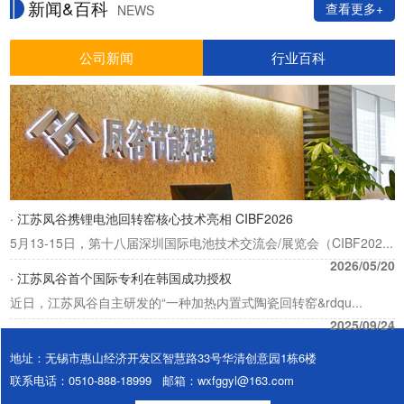
新闻&百科
查看更多+
NEWS
公司新闻
行业百科
· 江苏凤谷携锂电池回转窑核心技术亮相 CIBF2026
5月13-15日，第十八届深圳国际电池技术交流会/展览会（CIBF202...
2026/05/20
· 江苏凤谷首个国际专利在韩国成功授权
近日，江苏凤谷自主研发的“一种加热内置式陶瓷回转窑&rdqu...
2025/09/24
地址：无锡市惠山经济开发区智慧路33号华清创意园1栋6楼
联系电话：0510-888-18999 邮箱：wxfggyl@163.com