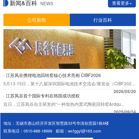
新闻&百科
查看更多+
NEWS
公司新闻
行业百科
· 江苏凤谷携锂电池回转窑核心技术亮相 CIBF2026
5月13-15日，第十八届深圳国际电池技术交流会/展览会（CIBF202...
2026/05/20
· 江苏凤谷首个国际专利在韩国成功授权
近日，江苏凤谷自主研发的“一种加热内置式陶瓷回转窑&rdqu...
2025/09/24
地址：无锡市惠山经济开发区智慧路33号华清创意园1栋6楼
联系电话：0510-888-18999 邮箱：wxfggyl@163.com